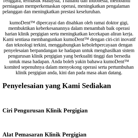
Tenggara, termasuk Malaysia, Thailand dan Indonesia, membantu
perniagaan memperkemaskan operasi, meningkatkan pengalaman
pelanggan dan meningkatkan prestasi keseluruhan.
kumoDent™ dipercayai dan disahkan oleh ramai doktor gigi,
membuktikan keberkesanannya dalam menambah baik operasi
harian klinik pergigian serta meningkatkan kecekapan aliran kerja.
Kami sentiasa membangunkan kumoDent™ dengan ciri-ciri inovatif
dan teknologi terkini, menggabungkan kebolehpercayaan dengan
penyelesaian berpandangan ke hadapan untuk menghasilkan sistem
pengurusan klinik pergigian yang berkualiti tinggi dan bersedia
untuk masa hadapan. Anda boleh yakin bahawa kumoDent™
komited sepenuhnya dalam menyokong operasi serta pertumbuhan
klinik pergigian anda, kini dan pada masa akan datang.
Penyelesaian yang Kami Sediakan
Ciri Pengurusan Klinik Pergigian
Alat Pemasaran Klinik Pergigian