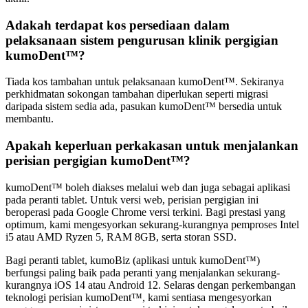
Adakah terdapat kos persediaan dalam
pelaksanaan sistem pengurusan klinik pergigian
kumoDent™?
Tiada kos tambahan untuk pelaksanaan kumoDent™. Sekiranya
perkhidmatan sokongan tambahan diperlukan seperti migrasi
daripada sistem sedia ada, pasukan kumoDent™ bersedia untuk
membantu.
Apakah keperluan perkakasan untuk menjalankan
perisian pergigian kumoDent™?
kumoDent™ boleh diakses melalui web dan juga sebagai aplikasi
pada peranti tablet. Untuk versi web, perisian pergigian ini
beroperasi pada Google Chrome versi terkini. Bagi prestasi yang
optimum, kami mengesyorkan sekurang-kurangnya pemproses Intel
i5 atau AMD Ryzen 5, RAM 8GB, serta storan SSD.
Bagi peranti tablet, kumoBiz (aplikasi untuk kumoDent™)
berfungsi paling baik pada peranti yang menjalankan sekurang-
kurangnya iOS 14 atau Android 12. Selaras dengan perkembangan
teknologi perisian kumoDent™, kami sentiasa mengesyorkan