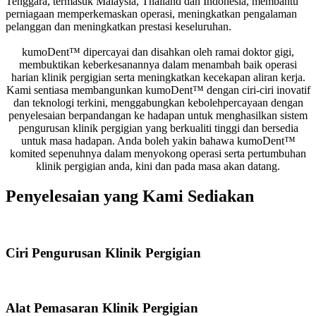
Tenggara, termasuk Malaysia, Thailand dan Indonesia, membantu
perniagaan memperkemaskan operasi, meningkatkan pengalaman
pelanggan dan meningkatkan prestasi keseluruhan.
kumoDent™ dipercayai dan disahkan oleh ramai doktor gigi,
membuktikan keberkesanannya dalam menambah baik operasi
harian klinik pergigian serta meningkatkan kecekapan aliran kerja.
Kami sentiasa membangunkan kumoDent™ dengan ciri-ciri inovatif
dan teknologi terkini, menggabungkan kebolehpercayaan dengan
penyelesaian berpandangan ke hadapan untuk menghasilkan sistem
pengurusan klinik pergigian yang berkualiti tinggi dan bersedia
untuk masa hadapan. Anda boleh yakin bahawa kumoDent™
komited sepenuhnya dalam menyokong operasi serta pertumbuhan
klinik pergigian anda, kini dan pada masa akan datang.
Penyelesaian yang Kami Sediakan
Ciri Pengurusan Klinik Pergigian
Alat Pemasaran Klinik Pergigian