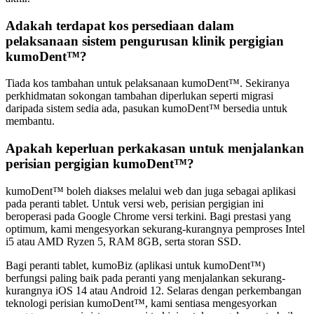
Adakah terdapat kos persediaan dalam
pelaksanaan sistem pengurusan klinik pergigian
kumoDent™?
Tiada kos tambahan untuk pelaksanaan kumoDent™. Sekiranya
perkhidmatan sokongan tambahan diperlukan seperti migrasi
daripada sistem sedia ada, pasukan kumoDent™ bersedia untuk
membantu.
Apakah keperluan perkakasan untuk menjalankan
perisian pergigian kumoDent™?
kumoDent™ boleh diakses melalui web dan juga sebagai aplikasi
pada peranti tablet. Untuk versi web, perisian pergigian ini
beroperasi pada Google Chrome versi terkini. Bagi prestasi yang
optimum, kami mengesyorkan sekurang-kurangnya pemproses Intel
i5 atau AMD Ryzen 5, RAM 8GB, serta storan SSD.
Bagi peranti tablet, kumoBiz (aplikasi untuk kumoDent™)
berfungsi paling baik pada peranti yang menjalankan sekurang-
kurangnya iOS 14 atau Android 12. Selaras dengan perkembangan
teknologi perisian kumoDent™, kami sentiasa mengesyorkan