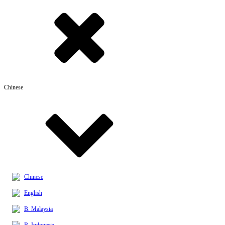
Chinese
Chinese
English
B. Malaysia
B. Indonesia