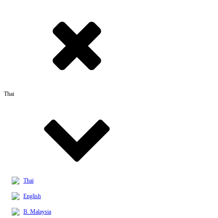
Thai
Thai
English
B. Malaysia