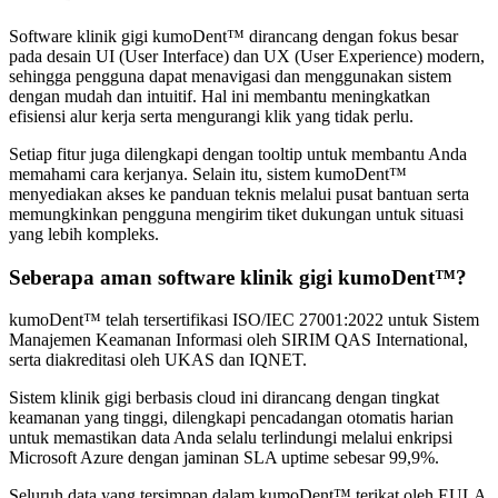
Software klinik gigi kumoDent™ dirancang dengan fokus besar
pada desain UI (User Interface) dan UX (User Experience) modern,
sehingga pengguna dapat menavigasi dan menggunakan sistem
dengan mudah dan intuitif. Hal ini membantu meningkatkan
efisiensi alur kerja serta mengurangi klik yang tidak perlu.
Setiap fitur juga dilengkapi dengan tooltip untuk membantu Anda
memahami cara kerjanya. Selain itu, sistem kumoDent™
menyediakan akses ke panduan teknis melalui pusat bantuan serta
memungkinkan pengguna mengirim tiket dukungan untuk situasi
yang lebih kompleks.
Seberapa aman software klinik gigi kumoDent™?
kumoDent™ telah tersertifikasi ISO/IEC 27001:2022 untuk Sistem
Manajemen Keamanan Informasi oleh SIRIM QAS International,
serta diakreditasi oleh UKAS dan IQNET.
Sistem klinik gigi berbasis cloud ini dirancang dengan tingkat
keamanan yang tinggi, dilengkapi pencadangan otomatis harian
untuk memastikan data Anda selalu terlindungi melalui enkripsi
Microsoft Azure dengan jaminan SLA uptime sebesar 99,9%.
Seluruh data yang tersimpan dalam kumoDent™ terikat oleh EULA